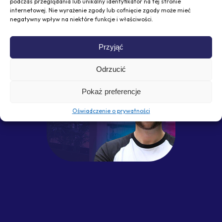
Zdobądź klientów, których nie zdołałbyś pozyskać
podczas przeglądania lub unikalny identyfikator na tej stronie
internetowej. Nie wyrażenie zgody lub cofnięcie zgody może mieć
tradycyjnymi kanałami marketingowymi.
negatywny wpływ na niektóre funkcje i właściwości.
Wypróbuj bezpłatnie przez 30 dni
Przyjąć
Odrzucić
Pokaż preferencje
Oświadczenie o prywatności