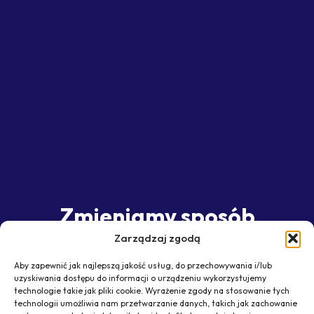
Zmieniamy sposób
działania kuponów
Zarządzaj zgodą
rabatowych w
Aby zapewnić jak najlepszą jakość usług, do przechowywania i/lub
uzyskiwania dostępu do informacji o urządzeniu wykorzystujemy
e-commerce
technologie takie jak pliki cookie. Wyrażenie zgody na stosowanie tych
technologii umożliwia nam przetwarzanie danych, takich jak zachowanie