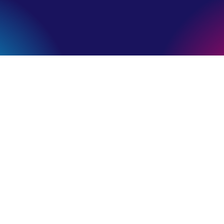
Liczby nigdy nie kłamią
+300
sklepów internetowych, które do nas dołączyły
+50000
klientów miesięcznie zobaczy Twoją ofertę
+1000000
kuponów rabatowych wysłanych do klientów