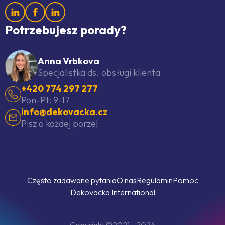
Potrzebujesz porady?
Anna Vrbkova
Specjalistka ds. obsługi klienta
+420 774 297 277
Pon-Pt: 9-17
info@dekovacka.cz
Pisz o każdej porze!
Często zadawane pytania
O nas
Regulamin
Pomoc
Dekovacka International