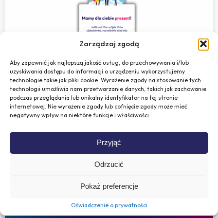
Zarządzaj zgodą
Aby zapewnić jak najlepszą jakość usług, do przechowywania i/lub
uzyskiwania dostępu do informacji o urządzeniu wykorzystujemy
Instrukcja dodania widżetu na
technologie takie jak pliki cookie. Wyrażenie zgody na stosowanie tych
technologii umożliwia nam przetwarzanie danych, takich jak zachowanie
stronę z podziękowaniem
podczas przeglądania lub unikalny identyfikator na tej stronie
internetowej. Nie wyrażenie zgody lub cofnięcie zgody może mieć
14. 01. 2025
negatywny wpływ na niektóre funkcje i właściwości.
Dodaj widżet z podziękowaniem do strony z
podziękowaniem w swoim sklepie
Przyjąć
internetowym.
Odrzucić
Pokaż preferencje
Oświadczenie o prywatności