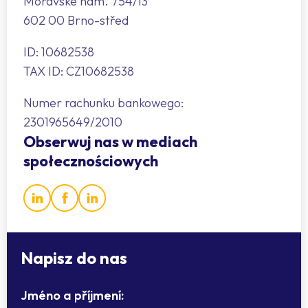
Moravské nám. 754/13
602 00 Brno-střed
ID: 10682538
TAX ID: CZ10682538
Numer rachunku bankowego:
2301965649/2010
Obserwuj nas w mediach
społecznościowych
Napisz do nas
Jméno a příjmení: