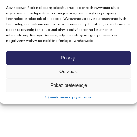
Aby zapewnić jak najlepszą jakość usług, do przechowywania i/lub
uzyskiwania dostępu do informacji o urządzeniu wykorzystujemy
Odesláním zprávy souhlasíte
technologie takie jak pliki cookie. Wyrażenie zgody na stosowanie tych
s
podmínkami ochrany osobních údajů
technologii umożliwia nam przetwarzanie danych, takich jak zachowanie
podczas przeglądania lub unikalny identyfikator na tej stronie
internetowej. Nie wyrażenie zgody lub cofnięcie zgody może mieć
negatywny wpływ na niektóre funkcje i właściwości.
Przyjąć
Odrzucić
Pokaż preferencje
Oświadczenie o prywatności